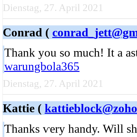
Dienstag, 27. April 2021
Conrad (
conrad_jett@gm
Tһank you ѕo much! It a as
warungbola365
Dienstag, 27. April 2021
Kattie (
kattieblock@zoh
Ƭhаnks ѵery handy. Will sh