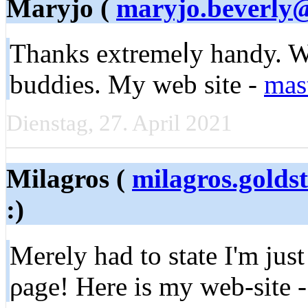
Maryjo (
maryjo.beverly
Thanks extremeⅼy handy. Wil
buddies. My web site -
mas
Dienstag, 27. April 2021
Milagros (
milagros.gold
:)
Merеly had to state I'm jus
ρage! Here is my wеb-site 