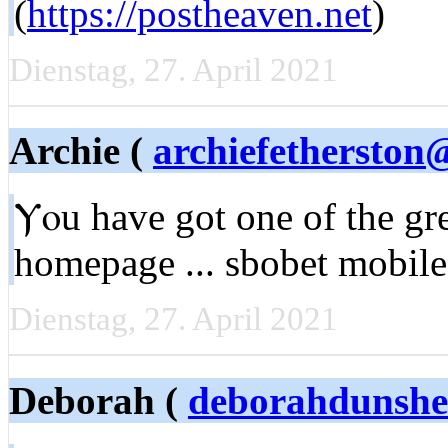
(
https://postheaven.net
)
Dienstag, 27. April 2021
Archie (
archiefetherston
Ⲩⲟu have got one of the gre
homepage ... ѕbobet mobile
Dienstag, 27. April 2021
Deborah (
deborahdunsh