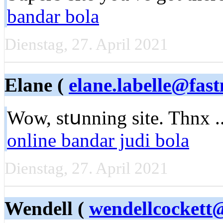
bandar bola
Dienstag, 27. April 2021
Elane (
elane.labelle@fas
Wow, stսnning site. Thnx ..
online bandar judi bola
Dienstag, 27. April 2021
Wendell (
wendellcockett