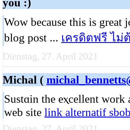
you :)
Wow because this is great 
blog post ...
เครดิตฟรี ไม่
Dienstag, 27. April 2021
Michal (
michal_bennetts
Sustɑin the eⲭcellent wоrk
web site
link alternatif sbo
Dienstag, 27. April 2021