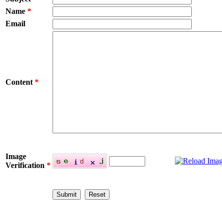
Name
*
Email
Content
*
Image
Verification
*