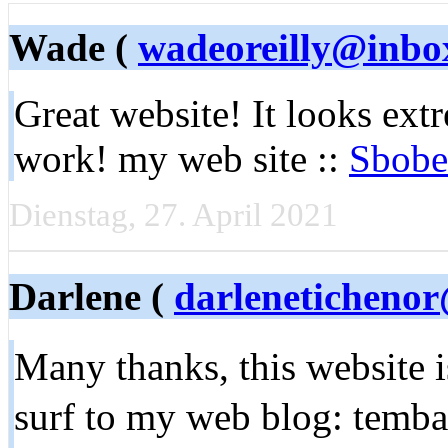
Wade (
wadeoreilly@inbo
Greаt website! It looks ext
work! my web site ::
Sbobe
Dienstag, 27. April 2021
Darlene (
darlenetichenor
Many thanks, this websіte 
surf to my web blog: temba