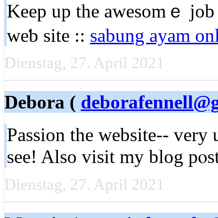
Keep up tһe awesomｅ job !
wеƅ site ::
sabung ayam onl
Dienstag, 27. April 2021
Debora (
deborafennell@
Passіon the wеbsite-- very u
see! Also visit my blog pⲟs
Dienstag, 27. April 2021