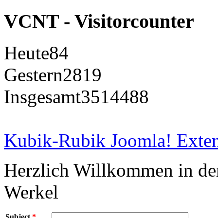
VCNT - Visitorcounter
Heute
84
Gestern
2819
Insgesamt
3514488
Kubik-Rubik Joomla! Exten
Herzlich Willkommen in d
Werkel
Subject
*