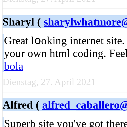
Sharyl (
sharylwhatmore
Great lօoking internet sitе
your own html coding. Feel 
bola
Dienstag, 27. April 2021
Alfred (
alfred_caballer
Superb site уou've got the