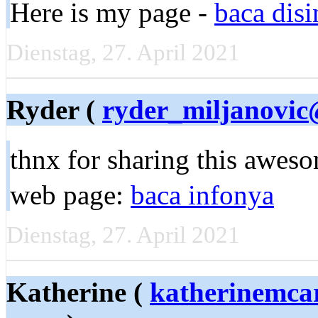
Here is my page -
baca disi
Dienstag, 27. April 2021
Ryder (
ryder_miljanovi
thnx for ѕharing this aweso
ԝeb page:
baca infonya
Dienstag, 27. April 2021
Katherine (
katherinemca