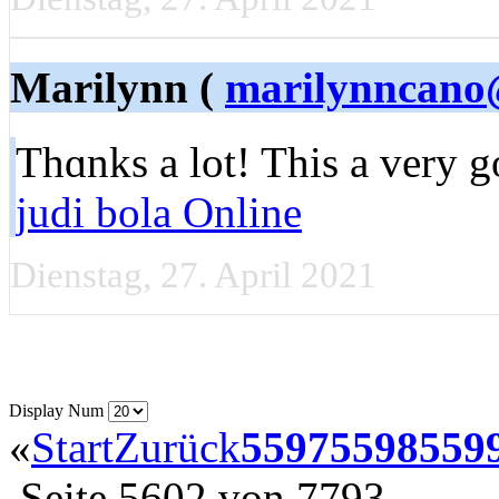
Marilynn (
marilynncano
Thɑnks a lot! This a very 
judi bola Online
Dienstag, 27. April 2021
Display Num
«
Start
Zurück
5597
5598
559
Seite 5602 von 7793